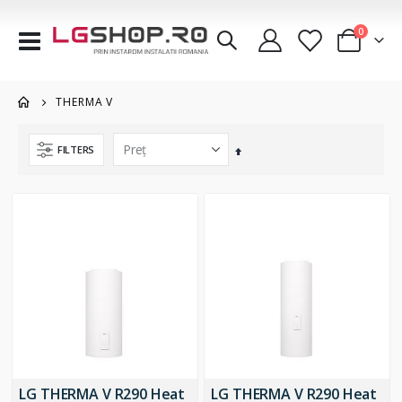
articole
0
Comutare
Cart
în
navigare
THERMA V
FILTERS
Setați
descendent
LG THERMA V R290 Heat
LG THERMA V R290 Heat