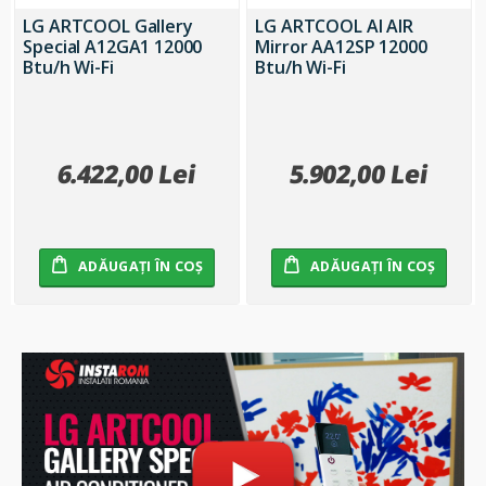
LG ARTCOOL Gallery
LG ARTCOOL AI AIR
Special A12GA1 12000
Mirror AA12SP 12000
Btu/h Wi-Fi
Btu/h Wi-Fi
6.422,00 Lei
5.902,00 Lei
ADĂUGAȚI ÎN COȘ
ADĂUGAȚI ÎN COȘ
S
k
i
p
c
a