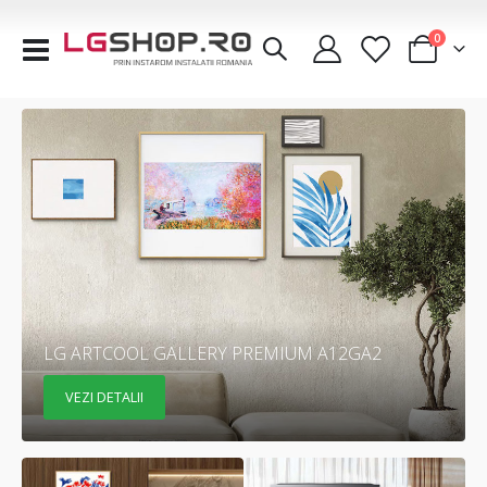
articole
0
Comutare
Cart
în
navigare
LG ARTCOOL GALLERY PREMIUM A12GA2
VEZI DETALII