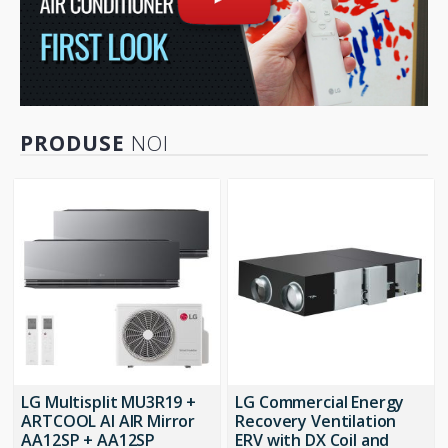
r
o
u
s
e
l
PRODUSE
NOI
LG Multisplit MU3R19 +
LG Commercial Energy
ARTCOOL AI AIR Mirror
Recovery Ventilation
AA12SP + AA12SP
ERV with DX Coil and