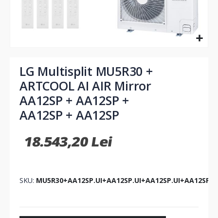
Skip
to
LG Multisplit MU5R30 +
the
ARTCOOL AI AIR Mirror
beginning
of
AA12SP + AA12SP +
the
AA12SP + AA12SP
images
gallery
18.543,20 Lei
SKU
MU5R30+AA12SP.UI+AA12SP.UI+AA12SP.UI+AA12SP.U