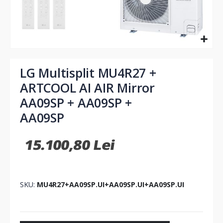
Skip
to
LG Multisplit MU4R27 +
the
ARTCOOL AI AIR Mirror
beginning
of
AA09SP + AA09SP +
the
AA09SP
images
gallery
15.100,80 Lei
SKU
MU4R27+AA09SP.UI+AA09SP.UI+AA09SP.UI